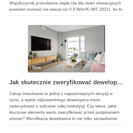
Współczynnik przenikania ciepła Uw dla okien elewacyjnych
powinien wynosić nie więcej niż 0,9 W/m²K (WT 2021), bo to
przekłada się na ograniczanie strat …
Dom
Jak skutecznie zweryfikować dewelopera przed zakupem mieszkania?
Zakup mieszkania to jedna z najważniejszych decyzji w
życiu, a wybór odpowiedniego dewelopera może
zadecydować o sukcesie całej inwestycji. Czy wiesz, jakie
kluczowe elementy warto zweryfikować przed podpisaniem
umowy? Weryfikacja dewelopera to nie tylko sprawdzenie
jego doświadczenia czy kondycji finansowej, ale również
analiza opinii innych klientów oraz stanu prawnego