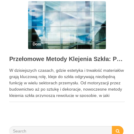
inwestycji. …
Dom
Przełomowe Metody Klejenia Szkła: Przewodnik po Nowoczesnych Rozwiązaniach
W dzisiejszych czasach, gdzie estetyka i trwałość materiałów
grają kluczową rolę, kleje do szkła odgrywają niezbędną
funkcję w wielu sektorach przemysłu. Od motoryzacji przez
budownictwo aż po sztukę i dekoracje, nowoczesne metody
klejenia szkła przynoszą rewolucję w sposobie, w jaki
materiały te są łączone, zapewniając zarówno siłę, jak i
przejrzystość …