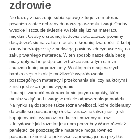
zdrowie
Nie każdy z nas zdaje sobie sprawę z tego, że materac
powinien zostać dobrany do naszego wzrostu i wagi. Osoby
wysokie i szczupłe świetnie wyśpią się już na materacu
miękkim. Osoby o średniej budowie ciała zawsze powinny
decydować się na zakup modelu o średniej twardości. Z kolej
osoby borykające się z nadwagą powinny zdecydować się na
zakup twardego materaca. W ten sposób nasze ciała będą
miały optymalne podparcie w trakcie snu a tym samym
znacznie lepiej odpoczniemy. W sklepach stacjonarnych
bardzo często istnieje możliwość wypróbowania
poszczególnych materacy i przekonania się, czy na którymś
z nich jest szczególnie wygodnie.
Rodzaj i twardość materaca to nie jedyne aspekty, które
musisz wziąć pod uwagę w trakcie odpowiedniego modelu.
Na rynku są dostępne także różne wielkości, które dobieramy
do wielkości posiadanego łóżka. Znacznie łatwiej jest, jeśli
kupujemy całe wyposażenie łóżka i możemy od razu
zdecydować jaki rozmiar jest nam potrzebny.Warto również
pamiętać, że poszczególne materace mogą również
posiadać różnorodne pokrowce zapewniające na przykład