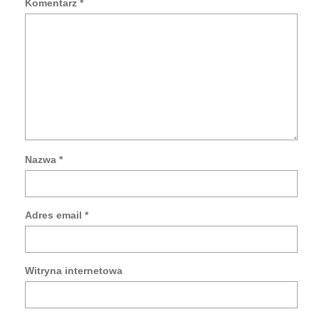
Komentarz
*
Nazwa
*
Za
mo
da
Adres email
*
w
tej
prz
po
Witryna internetowa
pis
kol
ko