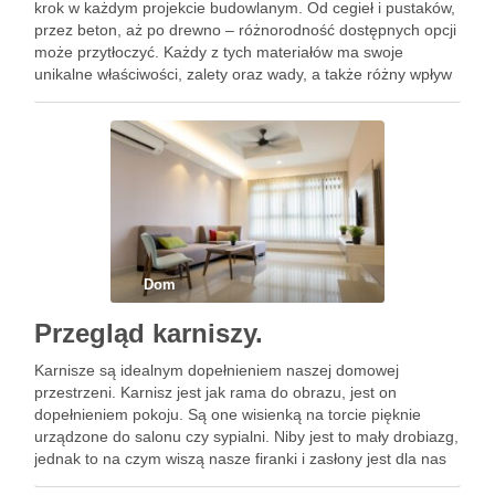
krok w każdym projekcie budowlanym. Od cegieł i pustaków,
przez beton, aż po drewno – różnorodność dostępnych opcji
może przytłoczyć. Każdy z tych materiałów ma swoje
unikalne właściwości, zalety oraz wady, a także różny wpływ
na środowisko. Warto zrozumieć, jakie rozwiązania będą
najlepsze dla …
Dom
Przegląd karniszy.
Karnisze są idealnym dopełnieniem naszej domowej
przestrzeni. Karnisz jest jak rama do obrazu, jest on
dopełnieniem pokoju. Są one wisienką na torcie pięknie
urządzone do salonu czy sypialni. Niby jest to mały drobiazg,
jednak to na czym wiszą nasze firanki i zasłony jest dla nas
szczególnie ważne gdyż dopełnia cały …