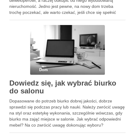
deweloperowi, a raczej odkupić od niego wybudowaną
nieruchomość. Jedno jest pewne, na nowy dom trzeba
trochę poczekać, ale warto czekać, jeśli chce się spełnić
swoje marzenie o własnym domu na całe życie. Wybór
projektu budowlanego …
Dom
Dowiedz się, jak wybrać biurko
do salonu
Dopasowane do potrzeb biurko dobrej jakości, dobrze
sprawdzi się podczas pracy lub nauki. Należy zwrócić uwagę
na styl oraz estetykę wykonania, szczególnie wówczas, gdy
biurko ma zająć miejsce w salonie. Jak wybrać odpowiedni
mebel? Na co zwrócić uwagę dokonując wyboru?
Odpowiedzi na te i inne ważne pytania znajdziesz poniżej.