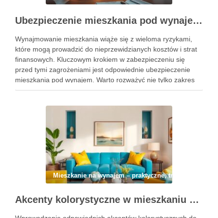
Ubezpieczenie mieszkania pod wynajem: jak skutecznie zabezpieczyć się przed kosztami szkód i strat finansowych
Wynajmowanie mieszkania wiąże się z wieloma ryzykami,
które mogą prowadzić do nieprzewidzianych kosztów i strat
finansowych. Kluczowym krokiem w zabezpieczeniu się
przed tymi zagrożeniami jest odpowiednie ubezpieczenie
mieszkania pod wynajem. Warto rozważyć nie tylko zakres
ochrony, ale także dodatkowe opcje, które mogą znacząco
wpłynąć na Twoje bezpieczeństwo finansowe. W tym …
Mieszkanie na wynajem – praktyczne, trwałe i łatwe 
Akcenty kolorystyczne w mieszkaniu pod wynajem: jak dodać charakter i zachować uniwersalność wnętrza