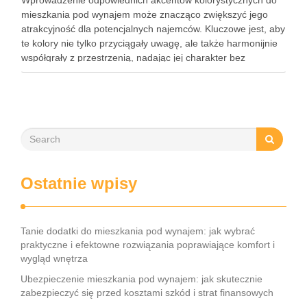
Wprowadzenie odpowiednich akcentów kolorystycznych do
mieszkania pod wynajem może znacząco zwiększyć jego
atrakcyjność dla potencjalnych najemców. Kluczowe jest, aby
te kolory nie tylko przyciągały uwagę, ale także harmonijnie
współgrały z przestrzenią, nadając jej charakter bez
przytłaczania. Wybierając akcenty, warto kierować się
umiarem i funkcjonalnością, aby stworzyć wnętrze, które
będzie zarówno …
Ostatnie wpisy
Tanie dodatki do mieszkania pod wynajem: jak wybrać
praktyczne i efektowne rozwiązania poprawiające komfort i
wygląd wnętrza
Ubezpieczenie mieszkania pod wynajem: jak skutecznie
zabezpieczyć się przed kosztami szkód i strat finansowych