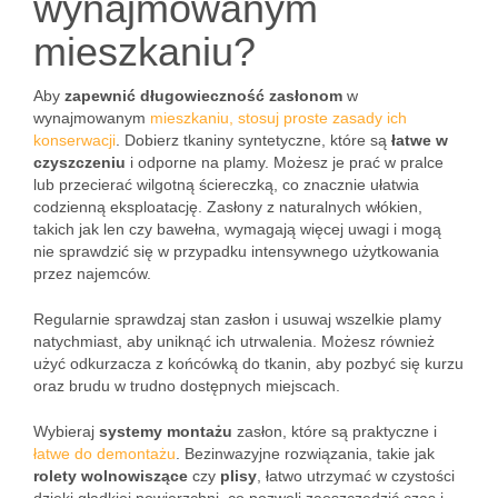
wynajmowanym
mieszkaniu?
Aby
zapewnić długowieczność zasłonom
w
wynajmowanym
mieszkaniu, stosuj proste zasady ich
konserwacji
. Dobierz tkaniny syntetyczne, które są
łatwe w
czyszczeniu
i odporne na plamy. Możesz je prać w pralce
lub przecierać wilgotną ściereczką, co znacznie ułatwia
codzienną eksploatację. Zasłony z naturalnych włókien,
takich jak len czy bawełna, wymagają więcej uwagi i mogą
nie sprawdzić się w przypadku intensywnego użytkowania
przez najemców.
Regularnie sprawdzaj stan zasłon i usuwaj wszelkie plamy
natychmiast, aby uniknąć ich utrwalenia. Możesz również
użyć odkurzacza z końcówką do tkanin, aby pozbyć się kurzu
oraz brudu w trudno dostępnych miejscach.
Wybieraj
systemy montażu
zasłon, które są praktyczne i
łatwe do demontażu
. Bezinwazyjne rozwiązania, takie jak
rolety wolnowiszące
czy
plisy
, łatwo utrzymać w czystości