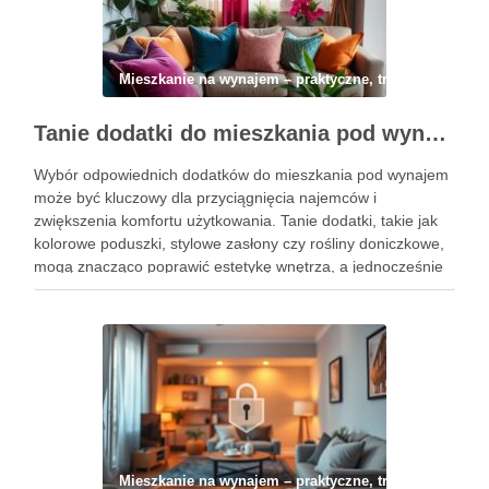
Mieszkanie na wynajem – praktyczne, trwałe i łatwe 
Tanie dodatki do mieszkania pod wynajem: jak wybrać praktyczne i efektowne rozwiązania poprawiające komfort i wygląd wnętrza
Wybór odpowiednich dodatków do mieszkania pod wynajem
może być kluczowy dla przyciągnięcia najemców i
zwiększenia komfortu użytkowania. Tanie dodatki, takie jak
kolorowe poduszki, stylowe zasłony czy rośliny doniczkowe,
mogą znacząco poprawić estetykę wnętrza, a jednocześnie
pełnić praktyczne funkcje. Gdy zdecydujesz się na
odpowiednie elementy, stworzysz przytulną atmosferę, która
zachęci do …
Mieszkanie na wynajem – praktyczne, trwałe i łatwe 