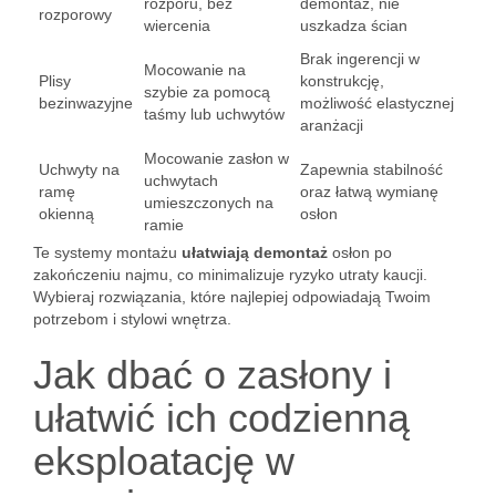
rozporu, bez
demontaż, nie
rozporowy
wiercenia
uszkadza ścian
Brak ingerencji w
Mocowanie na
Plisy
konstrukcję,
szybie za pomocą
bezinwazyjne
możliwość elastycznej
taśmy lub uchwytów
aranżacji
Mocowanie zasłon w
Uchwyty na
Zapewnia stabilność
uchwytach
ramę
oraz łatwą wymianę
umieszczonych na
okienną
osłon
ramie
Te systemy montażu
ułatwiają demontaż
osłon po
zakończeniu najmu, co minimalizuje ryzyko utraty kaucji.
Wybieraj rozwiązania, które najlepiej odpowiadają Twoim
potrzebom i stylowi wnętrza.
Jak dbać o zasłony i
ułatwić ich codzienną
eksploatację w