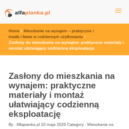
alfapianka.pl
Home
/
Mieszkanie na wynajem – praktyczne
/
trwałe i łatwe w codziennym użytkowaniu
/
Zasłony do mieszkania na wynajem: praktyczne materiały i
montaż ułatwiający codzienną eksploatację
Zasłony do mieszkania na
wynajem: praktyczne
materiały i montaż
ułatwiający codzienną
eksploatację
By :
Alfapianka.pl
10 maja 2026
Category :
Mieszkanie na