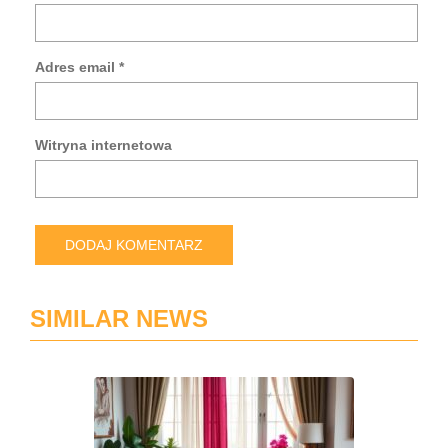
Za
mo
da
Adres email
*
w
tej
prz
po
Witryna internetowa
pis
kol
ko
SIMILAR NEWS