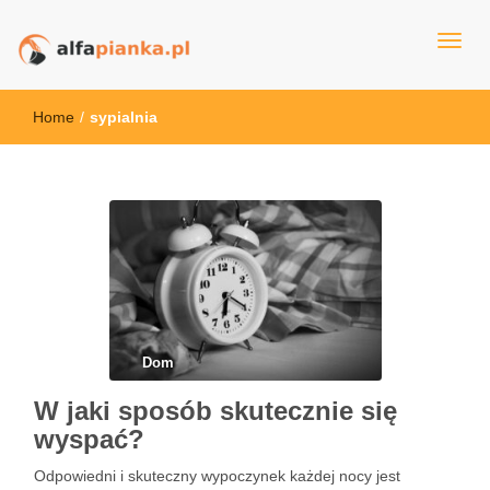
alfapianka.pl
Home
/
sypialnia
Dom
W jaki sposób skutecznie się
wyspać?
Odpowiedni i skuteczny wypoczynek każdej nocy jest