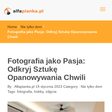
alfapianka.pl
Home
/
Nie tylko dom
/
Fotografia jako Pasja: Odkryj Sztukę Opanowywania
Chwili
Fotografia jako Pasja:
Odkryj Sztukę
Opanowywania Chwili
By :
Alfapianka.pl
19 stycznia 2023
Category :
Nie tylko dom
Tags:
fotografia
,
hobby
,
zdjęcia