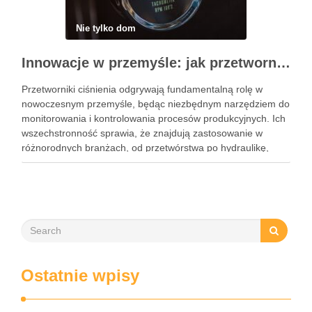
Nie tylko dom
Innowacje w przemyśle: jak przetworniki ciśnienia zmieniają standardy pomiarów
Przetworniki ciśnienia odgrywają fundamentalną rolę w
nowoczesnym przemyśle, będąc niezbędnym narzędziem do
monitorowania i kontrolowania procesów produkcyjnych. Ich
wszechstronność sprawia, że znajdują zastosowanie w
różnorodnych branżach, od przetwórstwa po hydraulikę,
gdzie precyzyjne pomiary ciśnienia są kluczowe dla
efektywności i bezpieczeństwa operacji. Dzięki różnym
typom sygnałów wyjściowych oraz materiałów wykonania,
przetworniki …
Ostatnie wpisy