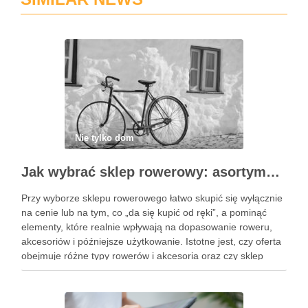
Nie tylko dom
Jak wybrać sklep rowerowy: asortyment, doradztwo i serwis na pierwszym miejscu
Przy wyborze sklepu rowerowego łatwo skupić się wyłącznie
na cenie lub na tym, co „da się kupić od ręki”, a pominąć
elementy, które realnie wpływają na dopasowanie roweru,
akcesoriów i późniejsze użytkowanie. Istotne jest, czy oferta
obejmuje różne typy rowerów i akcesoria oraz czy sklep
potrafi wesprzeć zarówno początkujących, jak …