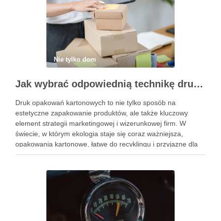
Nie tylko dom
Jak wybrać odpowiednią technikę druku opakowań kartonowych dla Twojej marki?
Druk opakowań kartonowych to nie tylko sposób na
estetyczne zapakowanie produktów, ale także kluczowy
element strategii marketingowej i wizerunkowej firm. W
świecie, w którym ekologia staje się coraz ważniejsza,
opakowania kartonowe, łatwe do recyklingu i przyjazne dla
środowiska, cieszą się rosnącym uznaniem wśród
konsumentów. Warto zauważyć, że dobrze zaprojektowane
opakowanie …