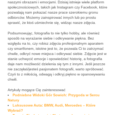
naszymi obrazami i emocjami. Dzisiaj istnieje wiele platform
społecznościowych, takich jak Instagram czy Facebook, które
pozwalają nam pokazać nasze prace szerokiemu gronu
odbiorców. Możemy zainspirować innych lub po prostu
sprawić, że ktoś uśmiechnie się, widząc nasze zdjęcia.
Podsumowując, fotografia to nie tylko hobby, ale również
sposób na wyrażanie siebie i odkrywanie piękna. Bez
względu na to, czy robisz zdjęcia profesjonalnym aparatem
czy smartfonem, istotne jest to, że pozwala Ci to zatrzymać
chwile, odkryć nowe miejsca i odkrywać siebie. Zdjęcie jest w
stanie uchwycić emocje i opowiedzieć historię, a fotografia
daje nam możliwość dzielenia się tym z innymi. Jeśli jeszcze
nie zaczęłaś/jesteś pasjonatem fotografii, warto spróbować.
Czyń to z miłością, odwagą i odkryj piękno w opanowywaniu
chwili.
Artykuły mogące Cię zainteresować
Podniebne Widoki Gór Sowich: Przygoda w Sercu
Natury
Luksusowe Auta: BMW, Audi, Mercedes – Które
Wybrać?