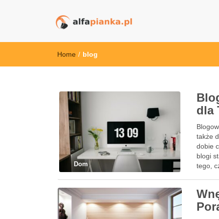
alfapianka.pl
Home
/
blog
Blo
dla
Blogowa
także d
dobie c
blogi 
Dom
tego, c
Wnę
Por