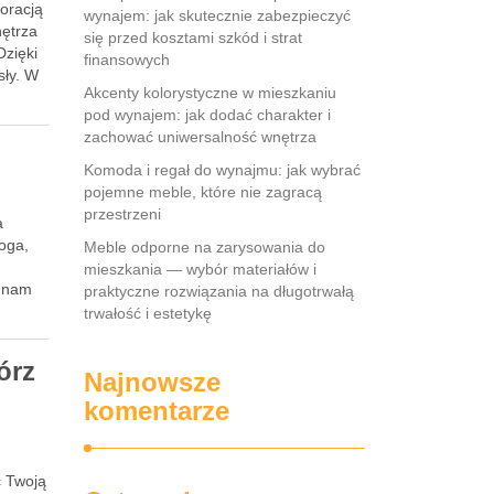
koracją
wynajem: jak skutecznie zabezpieczyć
nętrza
się przed kosztami szkód i strat
Dzięki
finansowych
sły. W
Akcenty kolorystyczne w mieszkaniu
pod wynajem: jak dodać charakter i
zachować uniwersalność wnętrza
Komoda i regał do wynajmu: jak wybrać
pojemne meble, które nie zagracą
przestrzeni
a
loga,
Meble odporne na zarysowania do
mieszkania — wybór materiałów i
e nam
praktyczne rozwiązania na długotrwałą
trwałość i estetykę
órz
Najnowsze
komentarze
ć Twoją