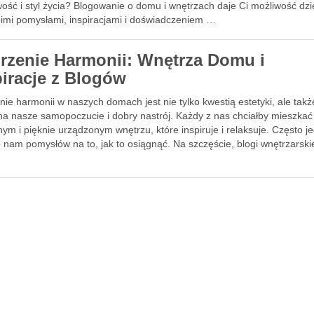
ość i styl życia? Blogowanie o domu i wnętrzach daje Ci możliwość dzi
oimi pomysłami, inspiracjami i doświadczeniem …
rzenie Harmonii: Wnętrza Domu i
piracje z Blogów
ie harmonii w naszych domach jest nie tylko kwestią estetyki, ale tak
na nasze samopoczucie i dobry nastrój. Każdy z nas chciałby mieszkać
nym i pięknie urządzonym wnętrzu, które inspiruje i relaksuje. Często j
 nam pomysłów na to, jak to osiągnąć. Na szczęście, blogi wnętrzarskie