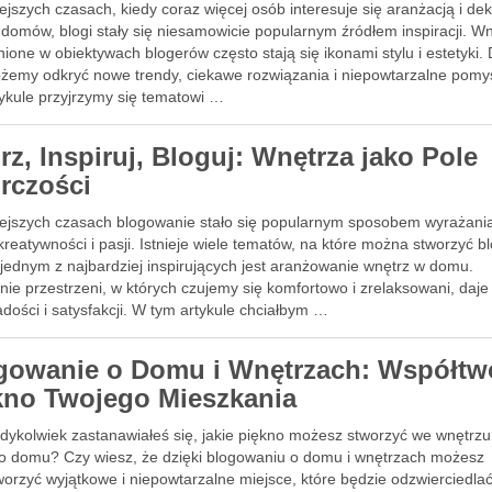
ejszych czasach, kiedy coraz więcej osób interesuje się aranżacją i de
domów, blogi stały się niesamowicie popularnym źródłem inspiracji. W
ione w obiektywach blogerów często stają się ikonami stylu i estetyki. 
żemy odkryć nowe trendy, ciekawe rozwiązania i niepowtarzalne pomy
tykule przyjrzymy się tematowi …
rz, Inspiruj, Bloguj: Wnętrza jako Pole
rczości
iejszych czasach blogowanie stało się popularnym sposobem wyrażani
kreatywności i pasji. Istnieje wiele tematów, na które można stworzyć b
 jednym z najbardziej inspirujących jest aranżowanie wnętrz w domu.
nie przestrzeni, w których czujemy się komfortowo i zrelaksowani, daj
adości i satysfakcji. W tym artykule chciałbym …
gowanie o Domu i Wnętrzach: Współtw
kno Twojego Mieszkania
edykolwiek zastanawiałeś się, jakie piękno możesz stworzyć we wnętrzu
o domu? Czy wiesz, że dzięki blogowaniu o domu i wnętrzach możesz
worzyć wyjątkowe i niepowtarzalne miejsce, które będzie odzwierciedla