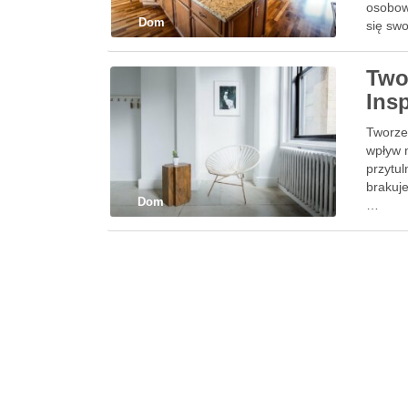
osobow
Dom
się sw
Two
Ins
Tworzen
wpływ 
przytul
brakuje
Dom
…