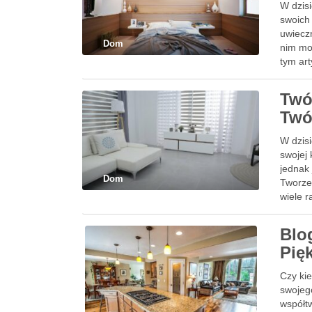
W dzisi
swoich 
uwieczn
Dom
nim mo
tym ar
Twó
Twó
W dzis
swojej 
jednak
Dom
Tworze
wiele r
Blo
Pię
Czy ki
swojeg
współt